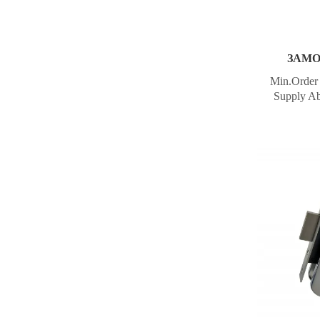
ЗАМО
Min.Order 
Supply Ab
per Month
Payme
Union,M