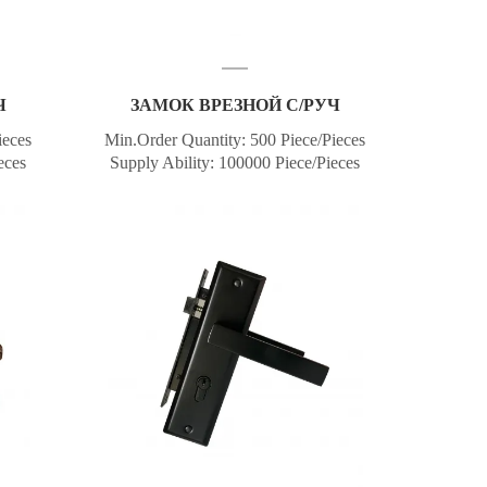
Ч
ЗАМОК ВРЕЗНОЙ С/РУЧ
ieces
Min.Order Quantity: 500 Piece/Pieces
eces
Supply Ability: 100000 Piece/Pieces
ghai
per Month Port: Ningbo or Shanghai
n
Payment Terms: T/T,Western
row
Union,MoneyGram,Paypal,Escrow