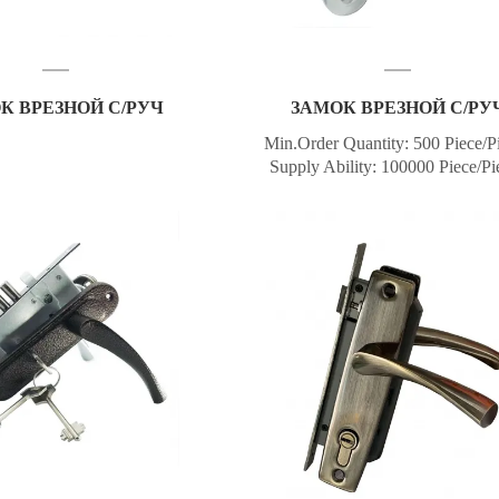
К ВРЕЗНОЙ С/РУЧ
ЗАМОК ВРЕЗНОЙ С/РУ
Min.Order Quantity: 500 Piece/P
Supply Ability: 100000 Piece/Pi
per Month Port: Ningbo or Shan
Payment Terms: T/T,Wester
Union,MoneyGram,Paypal,Esc