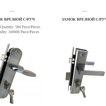
К ВРЕЗНОЙ С/РУЧ
ЗАМОК ВРЕЗНОЙ С/РУ
Quantity: 500 Piece/Pieces
ility: 100000 Piece/Pieces
 Port: Ningbo or Shanghai
nt Terms: T/T,Western
oneyGram,Paypal,Escrow